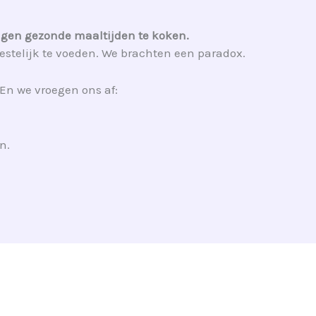
igen gezonde maaltijden te koken.
stelijk te voeden. We brachten een paradox.
En we vroegen ons af:
n.