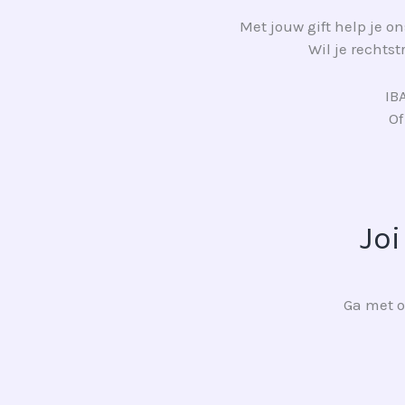
Met jouw gift help je o
Wil je rechts
IB
Of
Jo
Ga met o