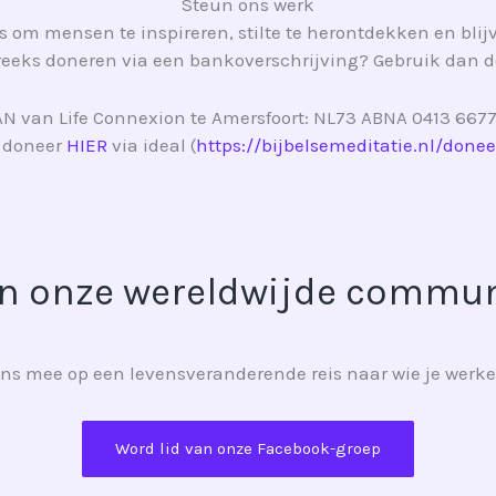
Steun ons werk
ns om mensen te inspireren, stilte te herontdekken en bl
treeks doneren via een bankoverschrijving? Gebruik dan 
AN van Life Connexion te Amersfoort: NL73 ABNA 0413 6677
 doneer
HIER
via ideal (
https://bijbelsemeditatie.nl/donee
in onze wereldwijde commun
ns mee op een levensveranderende reis naar wie je werkel
Word lid van onze Facebook-groep