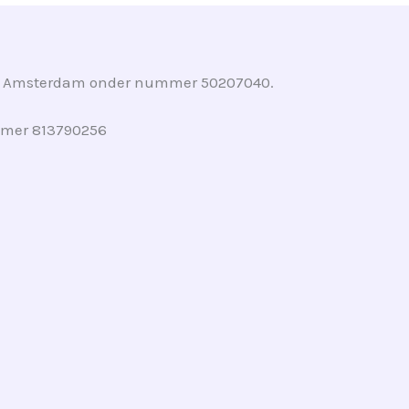
l in Amsterdam onder nummer 50207040.
ummer 813790256