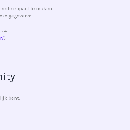
ijvende impact te maken.
deze gegevens:
 74
r/
)
ity
ijk bent.